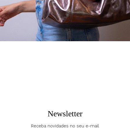
Concreto
Tigre – Off White
R$
99,00
R$
129,00
6 x
R$
16,50
6 x
R$
21,50
Chaveiro Tassel Dente de
Newsletter
Tigre – Vermelho
R$
129,00
Receba novidades no seu e-mail