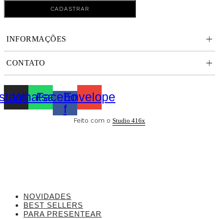
CADASTRAR
INFORMAÇÕES
CONTATO
nstagram
Whatsapp
Facebook-
Envelope
f
Feito com o
Studio 416x
NOVIDADES
BEST SELLERS
PARA PRESENTEAR