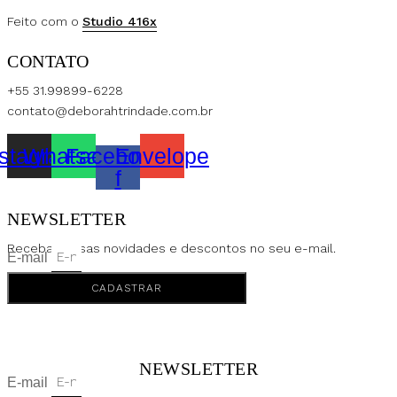
Feito com o
Studio 416x
CONTATO
+55 31.99899-6228
contato@deborahtrindade.com.br
nstagram
Whatsapp
Facebook-
Envelope
f
NEWSLETTER
Receba nossas novidades e descontos no seu e-mail.
E-mail
CADASTRAR
NEWSLETTER
E-mail