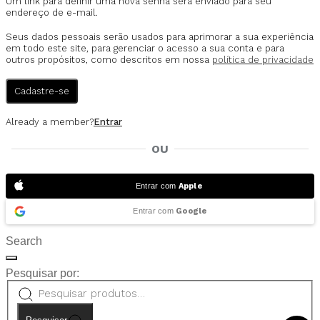
Um link para definir uma nova senha será enviado para seu
endereço de e-mail.
Seus dados pessoais serão usados para aprimorar a sua experiência
em todo este site, para gerenciar o acesso a sua conta e para
outros propósitos, como descritos em nossa
política de privacidade
Cadastre-se
Already a member?
Entrar
OU
Entrar com
Apple
Entrar com
Google
Search
Pesquisar por: