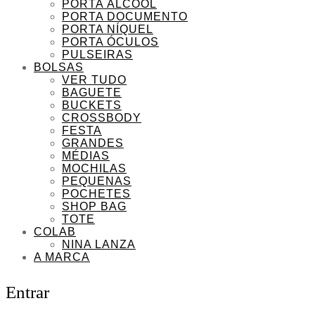
PORTA ÁLCOOL
PORTA DOCUMENTO
PORTA NÍQUEL
PORTA ÓCULOS
PULSEIRAS
BOLSAS
VER TUDO
BAGUETE
BUCKETS
CROSSBODY
FESTA
GRANDES
MÉDIAS
MOCHILAS
PEQUENAS
POCHETES
SHOP BAG
TOTE
COLAB
NINA LANZA
A MARCA
Entrar