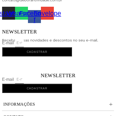
contato@deborahtrindade.com.br
nstagram
Whatsapp
Facebook-
Envelope
f
NEWSLETTER
Receba nossas novidades e descontos no seu e-mail.
E-mail
CADASTRAR
NEWSLETTER
E-mail
CADASTRAR
INFORMAÇÕES