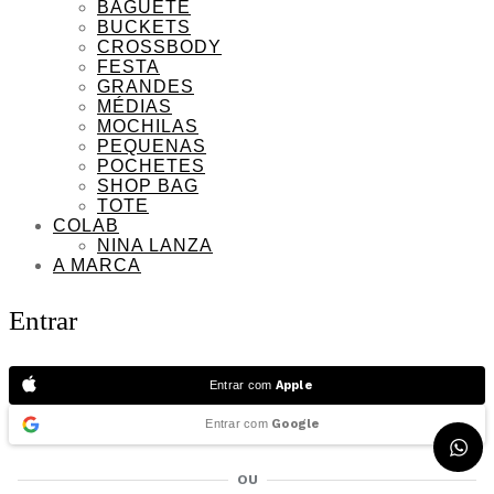
BAGUETE
BUCKETS
CROSSBODY
FESTA
GRANDES
MÉDIAS
MOCHILAS
PEQUENAS
POCHETES
SHOP BAG
TOTE
COLAB
NINA LANZA
A MARCA
Entrar
Entrar com
Apple
Entrar com
Google
OU