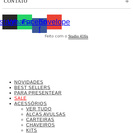
CONTATO
nstagram
Whatsapp
Facebook-
Envelope
f
Feito com o
Studio 416x
NOVIDADES
BEST SELLERS
PARA PRESENTEAR
SALE
ACESSÓRIOS
VER TUDO
ALÇAS AVULSAS
CARTEIRAS
CHAVEIROS
KITS