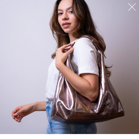
Fale Conosco
+55 31.99899-
6228
contato@deborahtrindad