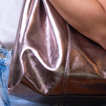
Chaveiro Tassel Dente de Tigre –
Vermelho
R$
129,00
6 x
R$
21,50
Chaveiro com pingente em tassel de couro legitimo
e pendentes no formato de dente de tigre,
simbolizando coragem e proteção. Pode ser usado
como charm bags.
Cor do metal: ouro