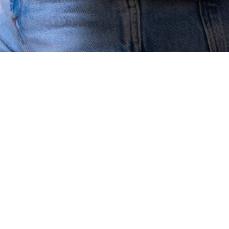
Cor do couro: Vermelho
Tamanho: 18 cm
Em estoque
ADICIONAR AO CARRINHO
Prazo de produção
: 3 dias úteis
+
DETALHE DA PEÇA
+
COMPARTILHAR PEÇA
Calcular frete