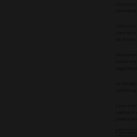
como poch
permitind
Com ótimo
com forro
de forma 
Fechament
bolso inte
segurança
As ferrage
sofistica
Leve e ex
Larissa é
praticidad
Em esto