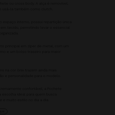
ete ou cross body. A alça é removível,
o usá-la também como clutch.
 espaço interno, possui repartição única
 em tecido, permitindo levar o essencial
organizada.
o principal em zíper de metal, com um
rno e um bolso traseiro para maior
ns na cor ônix trazem ainda mais
ção e personalidade para o modelo.
tremamente confortável, a Pochete
 a escolha ideal para quem busca
e e muito estilo no dia a dia.
que