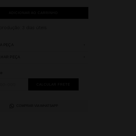
ADICIONAR AO CARRINHO
 produção
: 3 dias úteis
+
A PEÇA
+
LHAR PEÇA
te
COMPRAR VIA WHATSAPP