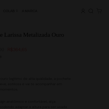
COLAB
A MARCA
e Larissa Metalizada Ouro
00
R$
364,65
8
ouro legitimo de alta qualidade, a pochete
leve, estilosa e vai te acompanhar em
 momentos.
ign anatômico e confortável, alça
 podendo adaptar a altura para ser usada