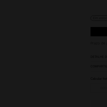
Em esto
Prazo de
DETALHE D
COMPARTI
Calcular fre