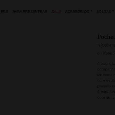
LERS
PARA PRESENTEAR
SALE
ACESSÓRIOS
BOLSAS
Pochet
R$
399,
6 x
R$
66,
A pochete
companhei
Moderna e
com estil
passeio n
é pura fu
com um ar