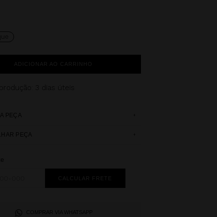
que
ADICIONAR AO CARRINHO
 produção
: 3 dias úteis
+
A PEÇA
+
LHAR PEÇA
te
COMPRAR VIA WHATSAPP