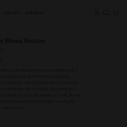
COLAB
A MARCA
e Bruna Bronze
00
50
 Bruna, produzida em couro legitimo, é a
ra ideal para os momentos casuais.
 compacta, ideal para levar o essencial
o e um toque de ousadia. Seja para um
o parque ou uma ida rápida ao café, Bruna
ncionalidade e deixa qualquer produção
 super cool.