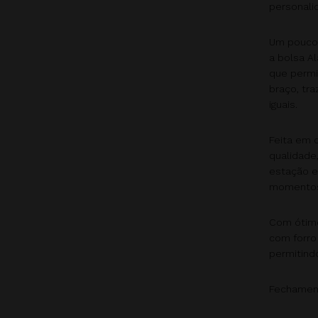
personali
Um pouco 
a bolsa Al
que permi
braço, tr
iguais.
Feita em 
qualidade,
estação e
momentos
Com ótimo
com forro
permitindo
Fechament