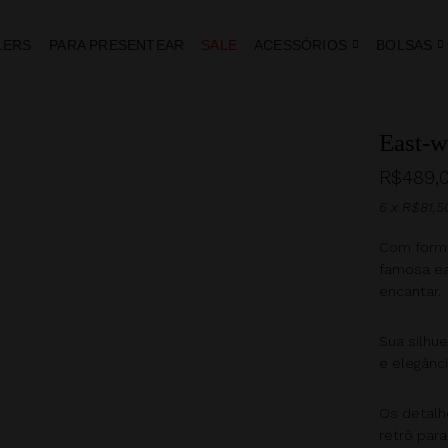
LERS
PARA PRESENTEAR
SALE
ACESSÓRIOS
BOLSAS
East-w
R$
489,
6 x
R$
81,5
Com forma
famosa ea
encantar.
Sua silhue
e elegânc
Os detalhe
retrô para