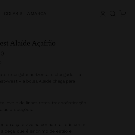
COLAB
A MARCA
est Alaíde Açafrão
00
0
to retangular horizontal e alongado – a
st-west – a bolsa Alaíde chega para
ta leve e de linhas retas, traz sofisticação
ia as produções.
s da alça e vivo na cor natural, dão um ar
 a peça, que é sinônimo de estilo e