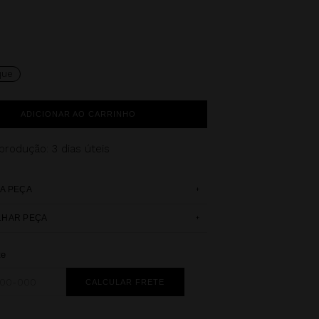
que
ADICIONAR AO CARRINHO
 produção
: 3 dias úteis
+
A PEÇA
+
LHAR PEÇA
te