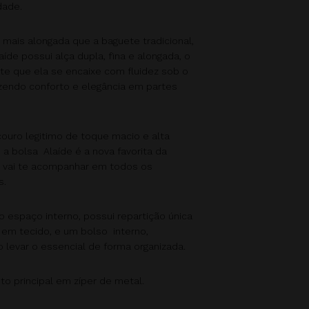
dade.
mais alongada que a baguete tradicional,
aíde possui alça dupla, fina e alongada, o
te que ela se encaixe com fluidez sob o
azendo conforto e elegância em partes
couro legitimo de toque macio e alta
 a bolsa Alaíde é a nova favorita da
 vai te acompanhar em todos os
.
 espaço interno, possui repartição única
 em tecido, e um bolso interno,
 levar o essencial de forma organizada.
o principal em zíper de metal.